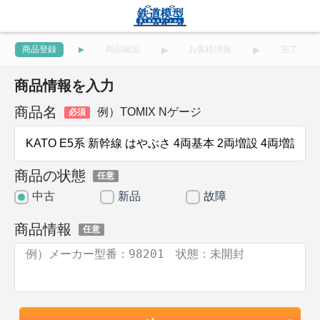
商品登録
商品確認
お客様情報
完了
商品情報を入力
商品名
例）TOMIX Nゲージ
必須
商品の状態
任意
中古
新品
故障
商品情報
任意