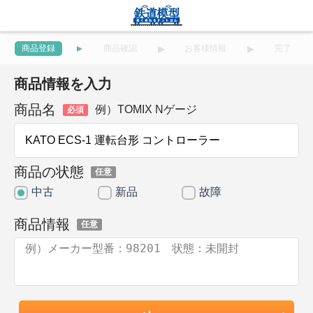
商品登録
商品確認
お客様情報
完了
商品情報を入力
商品名
例）TOMIX Nゲージ
必須
商品の状態
任意
中古
新品
故障
商品情報
任意