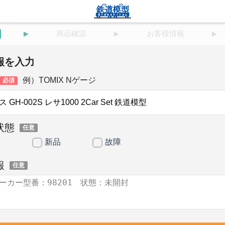
商品確認
お客様情報
報を入力
例）TOMIX Nゲージ
必須
状態
任意
古
新品
故障
報
任意