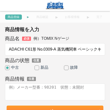
商品登録
商品確認
お客様情報
完了
商品情報を入力
商品名
例）TOMIX Nゲージ
必須
商品の状態
任意
中古
新品
故障
商品情報
任意