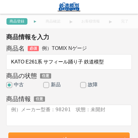
商品登録
商品確認
お客様情報
完了
商品情報を入力
商品名
例）TOMIX Nゲージ
必須
商品の状態
任意
中古
新品
故障
商品情報
任意