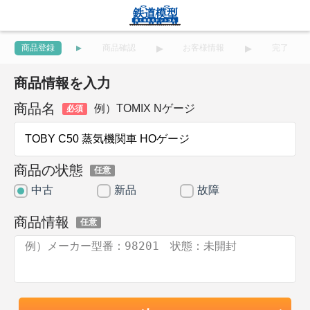
商品登録
商品確認
お客様情報
完了
商品情報を入力
商品名
例）TOMIX Nゲージ
必須
商品の状態
任意
中古
新品
故障
商品情報
任意