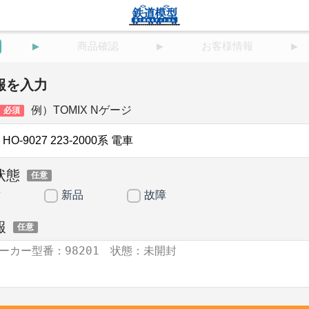
商品確認
お客様情報
報を入力
例）TOMIX Nゲージ
必須
状態
任意
古
新品
故障
報
任意