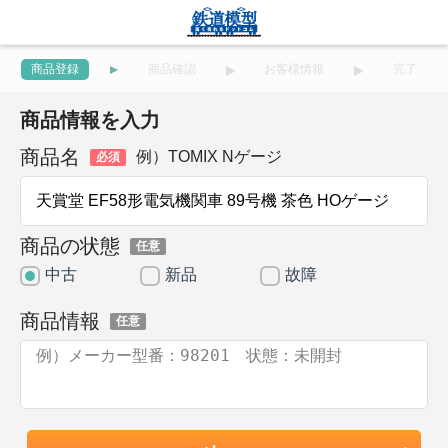
商品登録
商品確認
お客様情報
完了
商品情報を入力
商品名
例）TOMIX Nゲージ
必須
商品の状態
任意
中古
新品
故障
商品情報
任意