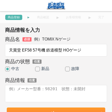
商品登録
商品確認
お客様情報
完了
商品情報を入力
商品名
例）TOMIX Nゲージ
必須
商品の状態
任意
中古
新品
故障
商品情報
任意