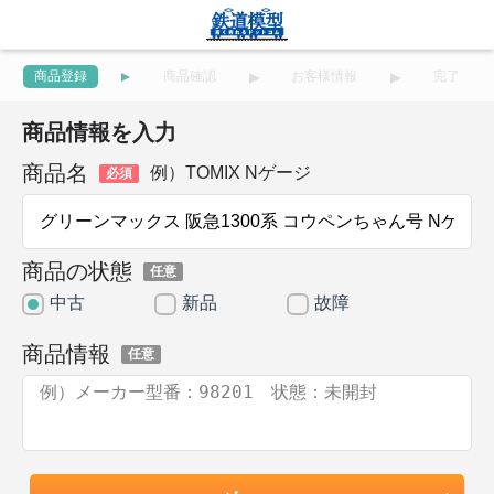
商品登録
商品確認
お客様情報
完了
商品情報を入力
商品名
例）TOMIX Nゲージ
必須
商品の状態
任意
中古
新品
故障
商品情報
任意