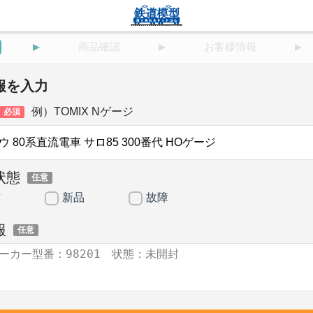
商品確認
お客様情報
報を入力
例）TOMIX Nゲージ
必須
状態
任意
古
新品
故障
報
任意