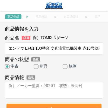
商品登録
商品確認
お客様情報
完了
商品情報を入力
商品名
例）TOMIX Nゲージ
必須
商品の状態
任意
中古
新品
故障
商品情報
任意