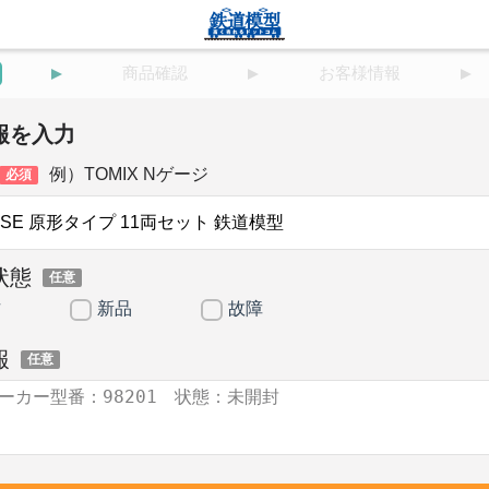
商品確認
お客様情報
報を入力
例）TOMIX Nゲージ
必須
状態
任意
古
新品
故障
報
任意