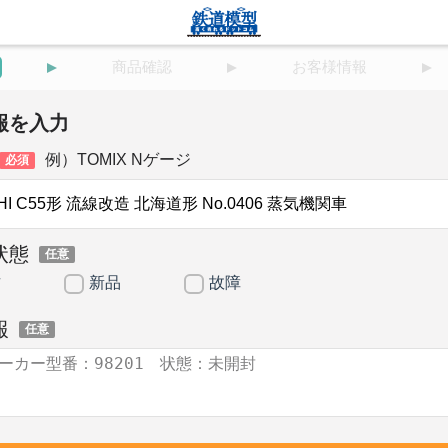
商品確認
お客様情報
報を入力
例）TOMIX Nゲージ
必須
状態
任意
古
新品
故障
報
任意