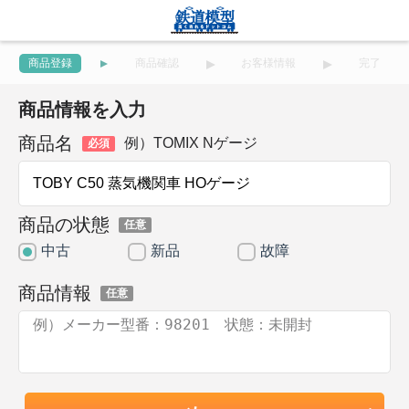
商品登録
商品確認
お客様情報
完了
商品情報を入力
商品名
例）TOMIX Nゲージ
必須
商品の状態
任意
中古
新品
故障
商品情報
任意