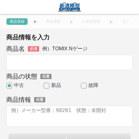
商品登録
商品確認
お客様情報
完了
商品情報を入力
商品名
例）TOMIX Nゲージ
必須
商品の状態
任意
中古
新品
故障
商品情報
任意