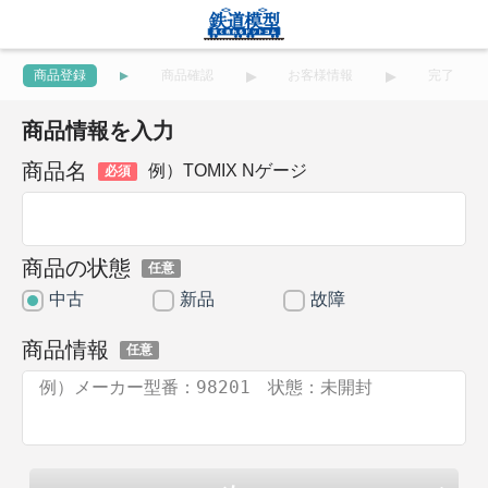
商品登録
商品確認
お客様情報
完了
商品情報を入力
商品名
例）TOMIX Nゲージ
必須
商品の状態
任意
中古
新品
故障
商品情報
任意