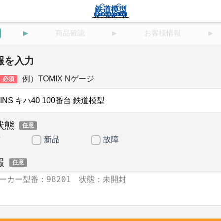
商品確認
お客様情報
報を入力
例）TOMIX Nゲージ
必須
状態
任意
古
新品
故障
報
任意