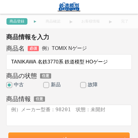
商品登録
商品確認
お客様情報
完了
商品情報を入力
商品名
例）TOMIX Nゲージ
必須
商品の状態
任意
中古
新品
故障
商品情報
任意