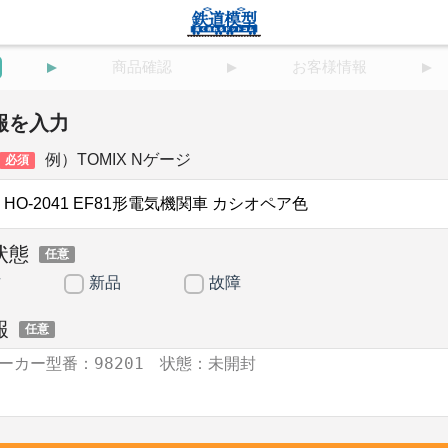
商品確認
お客様情報
報を入力
例）TOMIX Nゲージ
必須
状態
任意
古
新品
故障
報
任意