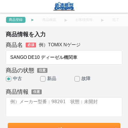
商品登録
商品確認
お客様情報
完了
商品情報を入力
商品名
例）TOMIX Nゲージ
必須
商品の状態
任意
中古
新品
故障
商品情報
任意