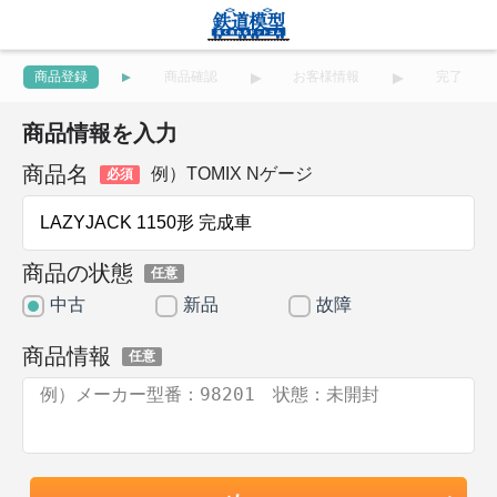
商品登録
商品確認
お客様情報
完了
商品情報を入力
商品名
例）TOMIX Nゲージ
必須
商品の状態
任意
中古
新品
故障
商品情報
任意