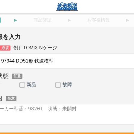
商品確認
お客様情報
報を入力
例）TOMIX Nゲージ
必須
状態
任意
古
新品
故障
報
任意