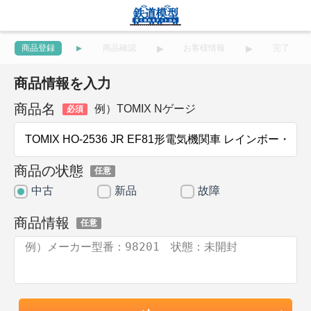
商品登録
商品確認
お客様情報
完了
商品情報を入力
商品名
例）TOMIX Nゲージ
必須
商品の状態
任意
中古
新品
故障
商品情報
任意