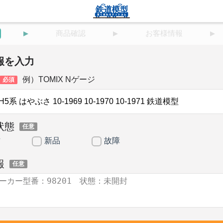
商品確認
お客様情報
報を入力
例）TOMIX Nゲージ
必須
状態
任意
古
新品
故障
報
任意