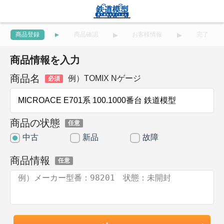
商品登録
商品確認
お客様情報
完了
商品情報を入力
商品名
例）TOMIX Nゲージ
必須
商品の状態
任意
中古
新品
故障
商品情報
任意