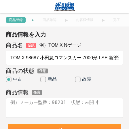
商品登録
商品確認
お客様情報
完了
商品情報を入力
商品名
例）TOMIX Nゲージ
必須
商品の状態
任意
中古
新品
故障
商品情報
任意