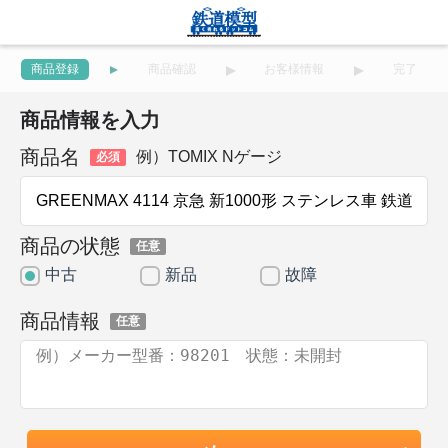
商品登録
商品確認
お客様情報
完了
商品情報を入力
商品名
例）TOMIX Nゲージ
必須
商品の状態
任意
中古
新品
故障
商品情報
任意