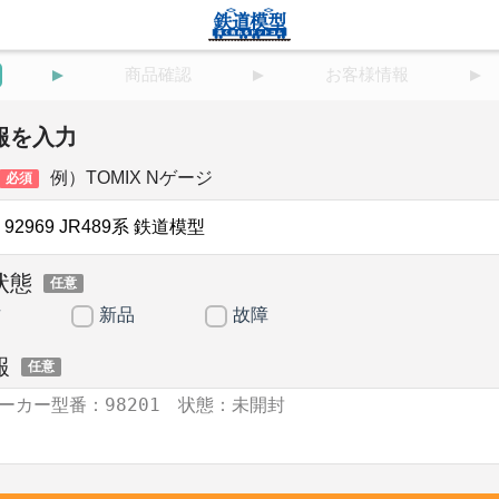
商品確認
お客様情報
報を入力
例）TOMIX Nゲージ
必須
状態
任意
古
新品
故障
報
任意