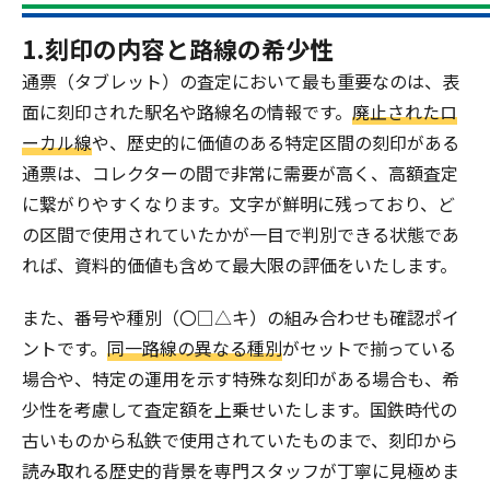
1.刻印の内容と路線の希少性
通票（タブレット）の査定において最も重要なのは、表
面に刻印された駅名や路線名の情報です。
廃止されたロ
ーカル線
や、歴史的に価値のある特定区間の刻印がある
通票は、コレクターの間で非常に需要が高く、高額査定
に繋がりやすくなります。文字が鮮明に残っており、ど
の区間で使用されていたかが一目で判別できる状態であ
れば、資料的価値も含めて最大限の評価をいたします。
また、番号や種別（〇□△キ）の組み合わせも確認ポイ
ントです。
同一路線の異なる種別
がセットで揃っている
場合や、特定の運用を示す特殊な刻印がある場合も、希
少性を考慮して査定額を上乗せいたします。国鉄時代の
古いものから私鉄で使用されていたものまで、刻印から
読み取れる歴史的背景を専門スタッフが丁寧に見極めま