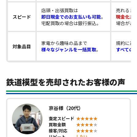
店頭・出張買取は
売れるま
スピード
即日現金でのお支払いも可能
。
現金化ま
宅配買取の場合は銀行振込。
場合があ
家電から趣味の品まで
規約に違
対象品目
様々なジャンルを一括買取
。
すべての
鉄道模型を売却されたお客様の声
京谷様（20代）
査定スピード
買取金額
接客/対応
リピート
したい