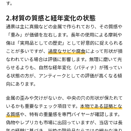
す。
2.材質の質感と経年変化の状態
通票は主に真鍮などの金属で作られており、その質感や
「重み」が価値を左右します。長年の使用による摩耗や
傷は「実用品としての歴史」として好意的に捉えられる
ことが多いですが、
過度なサビや腐食
によって形状が損
なわれている場合は評価に影響します。無理に磨いて光
らせるよりも、自然な経年変化（パティナ）が残ってい
る状態の方が、アンティークとしての評価が高くなる傾
向にあります。
金属の歪みや欠けがないか、中央の穴の形状が保たれて
いるかも重要なチェック項目です。
本物である証拠とな
る質感
や、特有の重量感を専門バイヤーが確認します。
偽物やレプリカも市場に出回っていますが、当店では長
年の経験に基づき、当時の現役品ならではの細かな造り