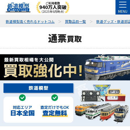
ご利用者数
940万人突破
MENU
（2025年6月時点）
鉄道模型高く売れるドットコム
買取品目一覧
鉄道グッズ・鉄道部
通票
買取