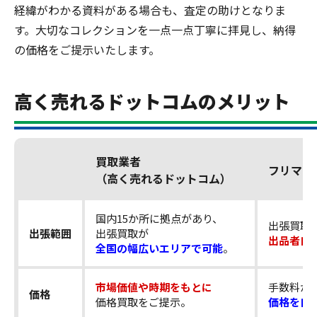
経緯がわかる資料がある場合も、査定の助けとなりま
す。大切なコレクションを一点一点丁寧に拝見し、納得
の価格をご提示いたします。
高く売れるドットコムのメリット
買取業者
フリマア
（高く売れるドットコム）
国内15か所に拠点があり、
出張買取
出張範囲
出張買取が
出品者自
全国の幅広いエリアで可能
。
市場価値や時期をもとに
手数料が
価格
価格買取をご提示。
価格を自