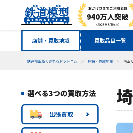
おかげさまで
ご利用者数
940万人突破
（2025年6月時点）
店舗・買取地域
買取品目一覧
鉄道模型高く売れるドットコム
店舗・買取地域
埼玉
埼
選べる3つの買取方法
出張買取