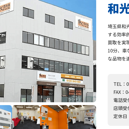
和光
埼玉県和
する効率
買取を実
10分、車
な品物を
TEL：0
FAX：04
電話受付
店頭受付
定休日