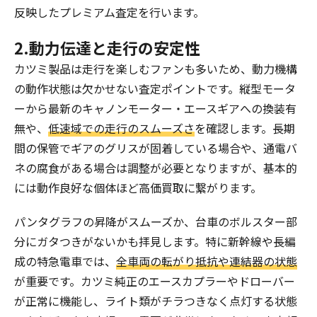
反映したプレミアム査定を行います。
2.動力伝達と走行の安定性
カツミ製品は走行を楽しむファンも多いため、動力機構
の動作状態は欠かせない査定ポイントです。縦型モータ
ーから最新のキャノンモーター・エースギアへの換装有
無や、
低速域での走行のスムーズさ
を確認します。長期
間の保管でギアのグリスが固着している場合や、通電バ
ネの腐食がある場合は調整が必要となりますが、基本的
には動作良好な個体ほど高価買取に繋がります。
パンタグラフの昇降がスムーズか、台車のボルスター部
分にガタつきがないかも拝見します。特に新幹線や長編
成の特急電車では、
全車両の転がり抵抗や連結器の状態
が重要です。カツミ純正のエースカプラーやドローバー
が正常に機能し、ライト類がチラつきなく点灯する状態