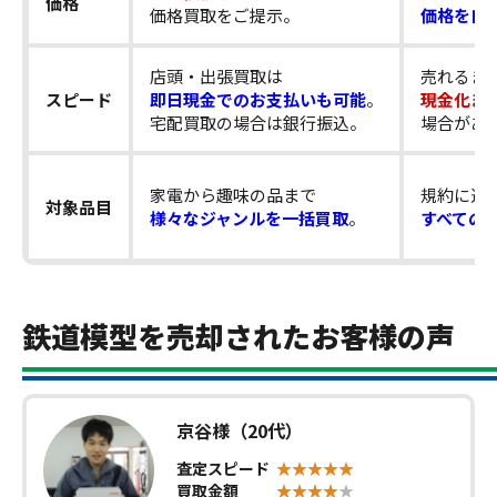
価格
価格買取をご提示。
価格を自
店頭・出張買取は
売れるま
スピード
即日現金でのお支払いも可能
。
現金化ま
宅配買取の場合は銀行振込。
場合があ
家電から趣味の品まで
規約に違
対象品目
様々なジャンルを一括買取
。
すべての
鉄道模型を売却されたお客様の声
京谷様（20代）
査定スピード
買取金額