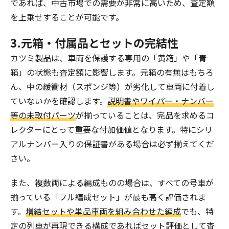
であれば、中古市場での需要が非常に高いため、査定額
を上乗せすることが可能です。
3.元箱・付属品とセットの完結性
カツミ製品は、車両を保護する専用の「黄箱」や「青
箱」の状態も査定額に影響します。元箱の有無はもちろ
ん、中の緩衝材（スポンジ等）が劣化して車両に付着し
ていないかを確認します。
説明書やワイパー・ナンバー
等の未取付パーツ
が揃っていることは、完品を求めるコ
レクターにとって重要な付加価値となります。特にシリ
アルナンバー入りの保証書がある場合は必ず揃えてくだ
さい。
また、複数両による編成ものの場合は、すべての号車が
揃っている「フル編成セット」が最も高く評価されま
す。
増結セットや単品車両を組み合わせた編成
でも、特
定の列車が再現できる構成であればセット評価として査