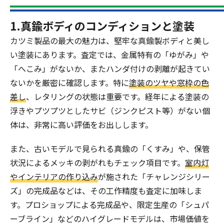
1.真鍮ボディのコンディションと塗装
カツミ製品の最大の魅力は、堅牢な真鍮製ボディと美し
い塗装にあります。査定では、金属特有の「ゆがみ」や
「へこみ」がないか、またハンダ付けの剥離が起きてい
ないかを厳密に確認します。特に
塗装のツヤや窓枠の色
差し
、レタリングの状態は重要です。経年による塗装の
浮きやプツプツとしたサビ（ジンクピスト等）がない個
体は、非常に高い評価をお出しします。
また、古いモデルで見られる真鍮の「くすみ」や、保管
状況によるメッキの剥がれもチェック項目です。
室内灯
やインテリアの作り込み
が施された「チャレンジシリー
ズ」の完成品などは、その工作精度も査定に加味しま
す。プロショップによる完成品や、限定生産の「シュパ
ーブライン」などのハイグレードモデルは、市場価値を