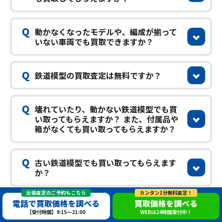
Q
動かなくなったモデルや、編成が揃って
いない車両でも買取できますか？
Q
鉄道模型の買取査定は無料ですか？
Q
壊れていたり、動かない鉄道模型でも買
い取ってもらえますか？ また、付属品や
箱がなくても買い取ってもらえますか？
Q
古い鉄道模型でも買い取ってもらえます
か？
出張査定のご予約もこちら
カンタン1分無料査定！
電話で買取価格を調べる
買取価格を調べる
Q
複数種類の鉄道模型をまとめて売却する
【受付時間】9:15～21:00
WEBは24時間受付中！
場合、買取価格は上がりますか？