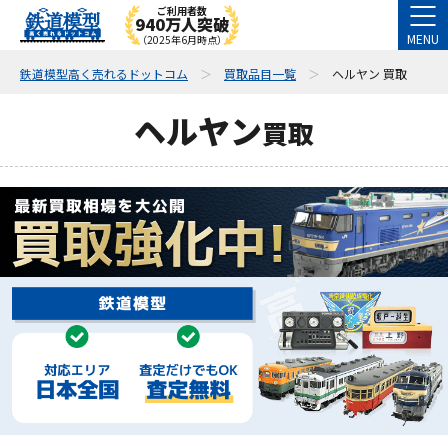
ご利用者数
940万人突破
MENU
（2025年6月時点）
鉄道模型高く売れるドットコム
買取品目一覧
ヘルヤン 買取
ヘルヤン
買取