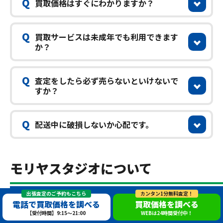
Q
買取価格はすぐにわかりますか？
Q
買取サービスは未成年でも利用できます
か？
Q
査定をしたら必ず売らないといけないで
すか？
Q
配送中に破損しないか心配です。
モリヤスタジオについて
出張査定のご予約もこちら
カンタン1分無料査定！
モリヤスタジオが鉄道模型を再現してく
電話で買取価格を調べる
買取価格を調べる
【受付時間】9:15～21:00
WEBは24時間受付中！
れます