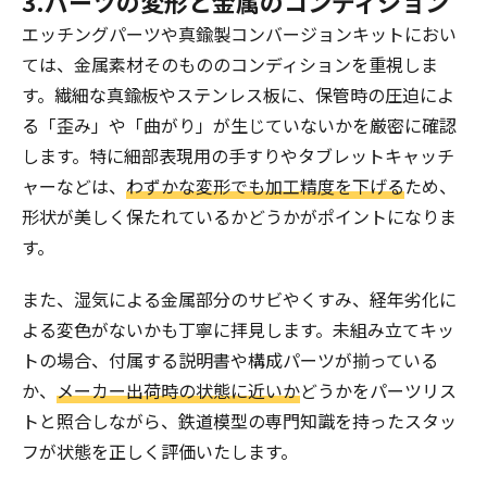
3.パーツの変形と金属のコンディション
エッチングパーツや真鍮製コンバージョンキットにおい
ては、金属素材そのもののコンディションを重視しま
す。繊細な真鍮板やステンレス板に、保管時の圧迫によ
る「歪み」や「曲がり」が生じていないかを厳密に確認
します。特に細部表現用の手すりやタブレットキャッチ
ャーなどは、
わずかな変形でも加工精度を下げる
ため、
形状が美しく保たれているかどうかがポイントになりま
す。
また、湿気による金属部分のサビやくすみ、経年劣化に
よる変色がないかも丁寧に拝見します。未組み立てキッ
トの場合、付属する説明書や構成パーツが揃っている
か、
メーカー出荷時の状態に近いか
どうかをパーツリス
トと照合しながら、鉄道模型の専門知識を持ったスタッ
フが状態を正しく評価いたします。