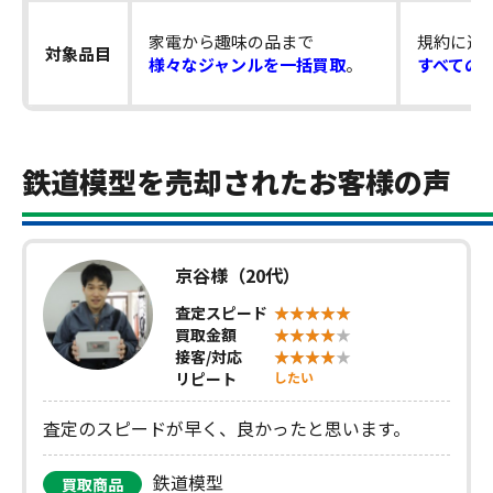
家電から趣味の品まで
規約に違
対象品目
様々なジャンルを一括買取
。
すべての
鉄道模型を売却されたお客様の声
京谷様（20代）
査定スピード
買取金額
接客/対応
リピート
したい
査定のスピードが早く、良かったと思います。
鉄道模型
買取商品