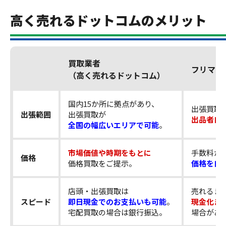
高く売れるドットコムのメリット
買取業者
フリマア
（高く売れるドットコム）
国内15か所に拠点があり、
出張買取
出張範囲
出張買取が
出品者自
全国の幅広いエリアで可能
。
市場価値や時期をもとに
手数料が
価格
価格買取をご提示。
価格を自
店頭・出張買取は
売れるま
スピード
即日現金でのお支払いも可能
。
現金化ま
宅配買取の場合は銀行振込。
場合があ