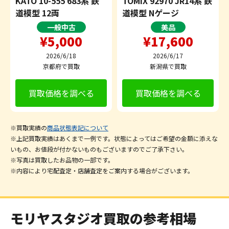
KATO 10-555 683系 鉄
TOMIX 92970 JR14系 鉄
道模型 12両
道模型 Nゲージ
一般中古
美品
¥5,000
¥17,600
2026/6/18
2026/6/17
京都府で買取
新潟県で買取
買取価格を調べる
買取価格を調べる
※買取実績の
商品状態表記について
※上記買取実績はあくまで一例です。状態によってはご希望の金額に添えな
いもの、お値段が付かないものもございますのでご了承下さい。
※写真は買取したお品物の一部です。
※内容により宅配査定・店舗査定をご案内する場合がございます。
モリヤスタジオ買取の参考相場