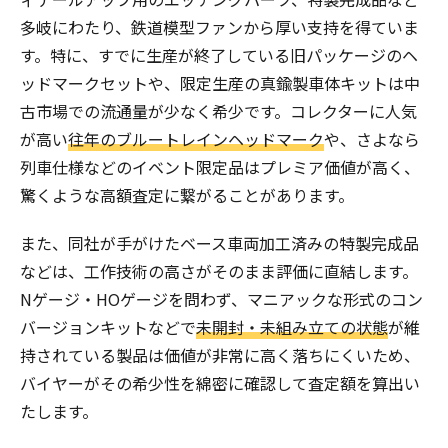
多岐にわたり、鉄道模型ファンから厚い支持を得ていま
す。特に、すでに生産が終了している旧パッケージのヘ
ッドマークセットや、限定生産の真鍮製車体キットは中
古市場での流通量が少なく希少です。コレクターに人気
が高い
往年のブルートレインヘッドマーク
や、さよなら
列車仕様などのイベント限定品はプレミア価値が高く、
驚くような高額査定に繋がることがあります。
また、同社が手がけたベース車両加工済みの特製完成品
などは、工作技術の高さがそのまま評価に直結します。
Nゲージ・HOゲージを問わず、マニアックな形式のコン
バージョンキットなどで
未開封・未組み立ての状態
が維
持されている製品は価値が非常に高く落ちにくいため、
バイヤーがその希少性を綿密に確認して査定額を算出い
たします。