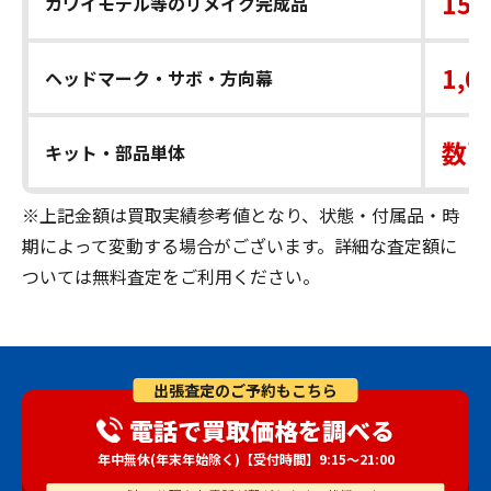
15,
カワイモデル等のリメイク完成品
1,0
ヘッドマーク・サボ・方向幕
数百
キット・部品単体
※上記金額は買取実績参考値となり、状態・付属品・時
期によって変動する場合がございます。詳細な査定額に
ついては無料査定をご利用ください。
出張査定のご予約もこちら
電話で買取価格を調べる
年中無休(年末年始除く)【受付時間】9:15～21:00