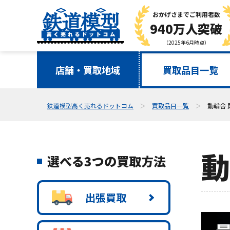
おかげさまで
ご利用者数
940万人突破
（2025年6月時点）
店舗・買取地域
買取品目一覧
鉄道模型高く売れるドットコム
買取品目一覧
動輪舎 
動
選べる3つの買取方法
出張買取