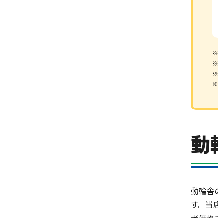
※
※
※
※
動
動輪舎
す。当
考価格