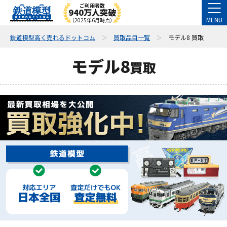
ご利用者数
940万人突破
MENU
（2025年6月時点）
鉄道模型高く売れるドットコム
買取品目一覧
モデル8 買取
モデル8
買取