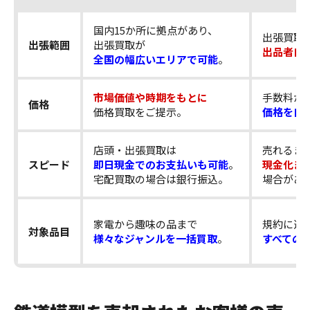
国内15か所に拠点があり、
出張買取
出張範囲
出張買取が
出品者自
全国の幅広いエリアで可能
。
市場価値や時期をもとに
手数料が
価格
価格買取をご提示。
価格を自
店頭・出張買取は
売れるま
スピード
即日現金でのお支払いも可能
。
現金化ま
宅配買取の場合は銀行振込。
場合があ
家電から趣味の品まで
規約に違
対象品目
様々なジャンルを一括買取
。
すべての