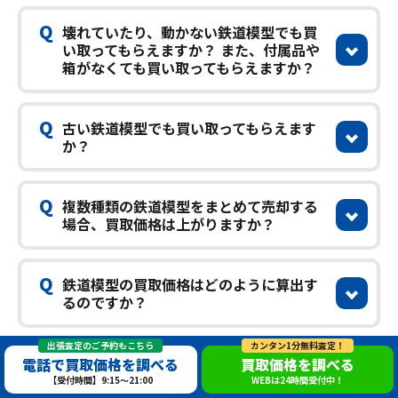
Q
壊れていたり、動かない鉄道模型でも買
い取ってもらえますか？ また、付属品や
箱がなくても買い取ってもらえますか？
Q
古い鉄道模型でも買い取ってもらえます
か？
Q
複数種類の鉄道模型をまとめて売却する
場合、買取価格は上がりますか？
Q
鉄道模型の買取価格はどのように算出す
るのですか？
出張査定のご予約もこちら
カンタン1分無料査定！
Q
申し込みから現金化まで、どのくらい時
電話で買取価格を調べる
買取価格を調べる
間がかかりますか？
【受付時間】9:15～21:00
WEBは24時間受付中！