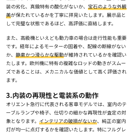
装の劣化、真鍮特有の酸化がないか、
宝石のような外観
美
が保たれているかを丁寧に拝見いたします。展示品と
して完璧な状態であるほど、高評価に直結します。
また、高級機といえども動力車の場合は走行性能も重要
です。経年によるモーターの固着や、配線の断線がない
か、
静粛かつ滑らかな駆動
が維持されているかを確認い
たします。欧州機に特有の複雑なロッドの動きがスムー
ズであることは、メカニカルな価値として高く評価され
ます。
3.内装の再現性と電装系の動作
オリエント急行に代表される客車モデルでは、室内のテ
ーブルランプや椅子、仕切りの細かな再現性が査定の対
象となります。
インテリアの破損がないか
、純正の室内
灯が均一に点灯するかを確認いたします。特にフルグレ