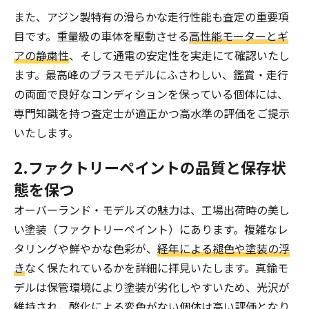
また、アジン製特有の滑らかな走行性能も査定の重要項
目です。重量級の車体を駆動させる
高性能モーターとギ
アの静粛性
、そして通電の安定性を実走にて確認いたし
ます。最高峰のブラスモデルにふさわしい、鑑賞・走行
の両面で良好なコンディションを保っている個体には、
専門知識を持つ査定士が適正かつ高水準の評価をご提示
いたします。
2.ファクトリーペイントの品質と保存状
態を保つ
オーバーランド・モデルズの魅力は、工場出荷時の美し
い塗装（ファクトリーペイント）にあります。複雑なレ
タリングや鮮やかな色彩が、
経年による褪色や塗装の浮
き
なく保たれているかを詳細に拝見いたします。真鍮モ
デルは保管環境により塗装が劣化しやすいため、光沢が
維持され、酸化による変色がない個体は高い評価となり