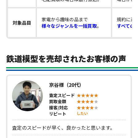
家電から趣味の品まで
規約に違
対象品目
様々なジャンルを一括買取
。
すべての
鉄道模型を売却されたお客様の声
京谷様（20代）
査定スピード
買取金額
接客/対応
リピート
したい
査定のスピードが早く、良かったと思います。