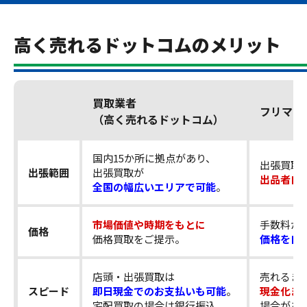
高く売れるドットコムのメリット
買取業者
フリマア
（高く売れるドットコム）
国内15か所に拠点があり、
出張買取
出張範囲
出張買取が
出品者自
全国の幅広いエリアで可能
。
市場価値や時期をもとに
手数料が
価格
価格買取をご提示。
価格を自
店頭・出張買取は
売れるま
スピード
即日現金でのお支払いも可能
。
現金化ま
宅配買取の場合は銀行振込。
場合があ